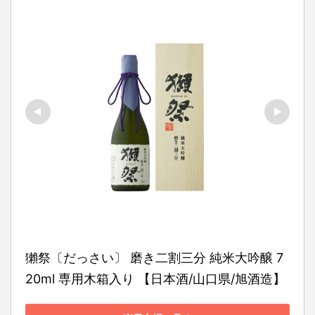
獺祭〔だっさい〕 磨き二割三分 純米大吟醸 7
20ml 専用木箱入り 【日本酒/山口県/旭酒造】